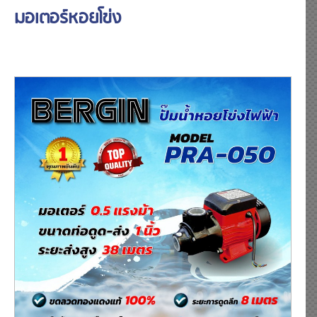
มอเตอร์หอยโข่ง